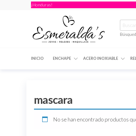
¡Honduras!
Búsqued
Joyería
Joyería |
Maquillaje
Esmeraldas
|
INICIO
ENCHAPE
ACERO INOXIABLE
RE
Relojería
mascara
No se han encontrado productos que