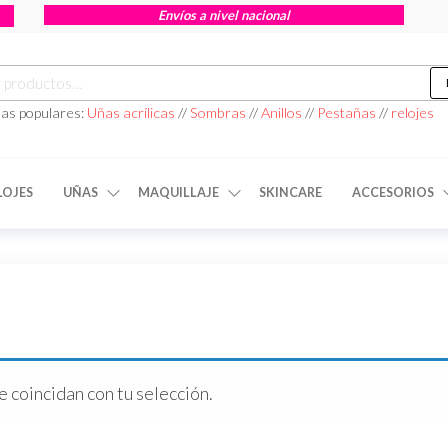
Envíos a nivel nacional
as populares:
Uñas acrílicas
//
Sombras
//
Anillos
//
Pestañas
//
relojes
LOJES
UÑAS
MAQUILLAJE
SKINCARE
ACCESORIOS
 coincidan con tu selección.