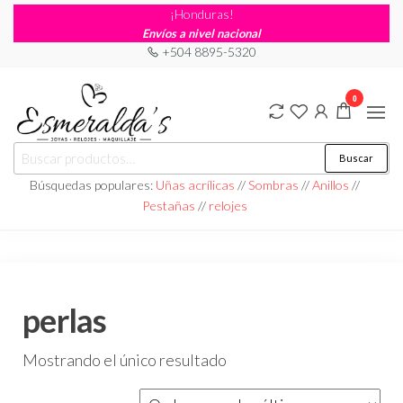
¡Honduras!
Envíos a nivel nacional
+504 8895-5320
0
Joyería
Joyería |
Buscar
Maquillaje
Esmeraldas
|
Búsquedas populares:
Uñas acrílicas
//
Sombras
//
Anillos
//
Relojería
Pestañas
//
relojes
perlas
Mostrando el único resultado