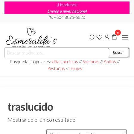
¡Honduras!
Envíos a nivel nacional
+504 8895-5320
0
Joyería
Joyería |
Buscar
Maquillaje
Esmeraldas
|
Búsquedas populares:
Uñas acrílicas
//
Sombras
//
Anillos
//
Relojería
Pestañas
//
relojes
traslucido
Mostrando el único resultado