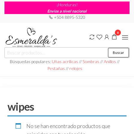
¡Honduras!
Envíos a nivel nacional
+504 8895-5320
0
Joyería
Joyería |
Buscar
Maquillaje
Esmeraldas
|
Búsquedas populares:
Uñas acrílicas
//
Sombras
//
Anillos
//
Relojería
Pestañas
//
relojes
wipes
No se han encontrado productos que