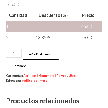
L
65.00
Cantidad
Descuento (%)
Precio
1
—
L
65.00
2+
13.85 %
L
56.00
Añadir al carrito
Compare
Categorías:
Acrilicos | Monomero | Polygel
,
Uñas
Etiquetas:
acrilico
,
polimero
Productos relacionados