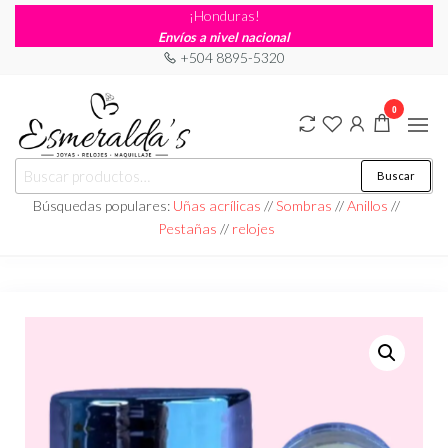
¡Honduras!
Envíos a nivel nacional
+504 8895-5320
0
Joyería
Joyería |
Buscar
Maquillaje
Esmeraldas
|
Búsquedas populares:
Uñas acrílicas
//
Sombras
//
Anillos
//
Relojería
Pestañas
//
relojes