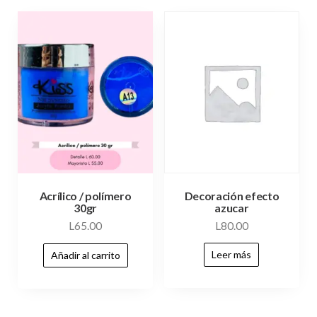
Decoración efecto
Acrílico / polímero
azucar
30gr
L
80.00
L
65.00
Leer más
Añadir al carrito