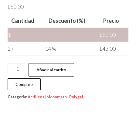
L
50.00
Cantidad
Descuento (%)
Precio
1
—
L
50.00
2+
14 %
L
43.00
Añadir al carrito
Compare
Categoría:
Acrilicos | Monomero | Polygel