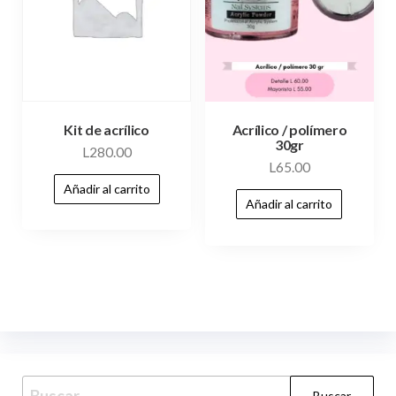
Kit de acrílico
Acrílico / polímero
30gr
L
280.00
L
65.00
Añadir al carrito
Añadir al carrito