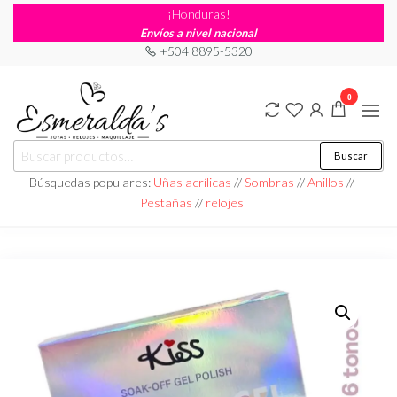
¡Honduras!
Envíos a nivel nacional
+504 8895-5320
0
Joyería
Joyería |
Buscar
Maquillaje
Esmeraldas
|
Búsquedas populares:
Uñas acrílicas
//
Sombras
//
Anillos
//
Relojería
Pestañas
//
relojes