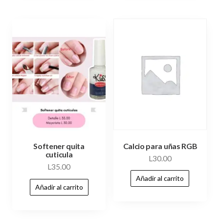
Calcio para uñas RGB
Softener quita
cuticula
L
30.00
L
35.00
Añadir al carrito
Añadir al carrito