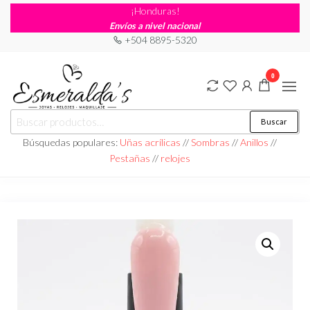
¡Honduras!
Envíos a nivel nacional
+504 8895-5320
0
Joyería
Joyería |
Buscar
Maquillaje
Esmeraldas
|
Búsquedas populares:
Uñas acrílicas
//
Sombras
//
Anillos
//
Relojería
Pestañas
//
relojes