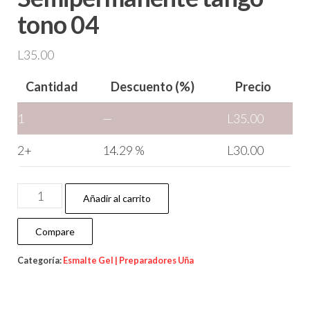
tono 04
L
35.00
Cantidad
Descuento (%)
Precio
1
—
L
35.00
2+
14.29 %
L
30.00
Añadir al carrito
Compare
Categoría:
Esmalte Gel | Preparadores Uña