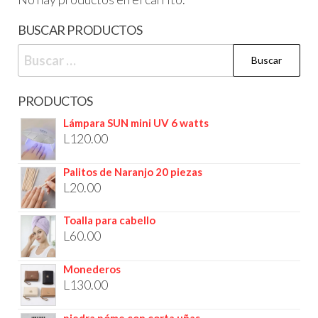
BUSCAR PRODUCTOS
PRODUCTOS
Lámpara SUN mini UV 6 watts
L
120.00
Palitos de Naranjo 20 piezas
L
20.00
Toalla para cabello
L
60.00
Monederos
L
130.00
piedra póme con corta uñas