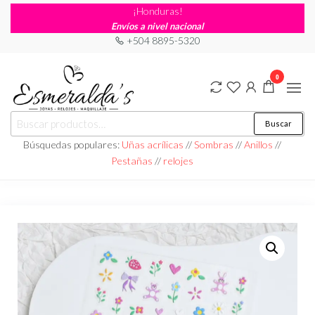
¡Honduras!
Envíos a nivel nacional
+504 8895-5320
0
Joyería
Joyería |
Buscar
Maquillaje
Esmeraldas
|
Búsquedas populares:
Uñas acrílicas
//
Sombras
//
Anillos
//
Relojería
Pestañas
//
relojes