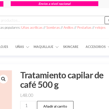
Envíos a nivel nacional
as populares:
Uñas acrílicas
//
Sombras
//
Anillos
//
Pestañas
//
relojes
LOJES
UÑAS
MAQUILLAJE
SKINCARE
ACCESORIOS
Tratamiento capilar de
café 500 g
L
48.00
Añadir al carrito