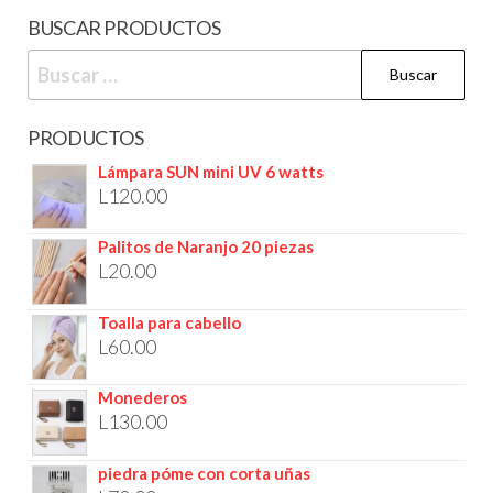
BUSCAR PRODUCTOS
PRODUCTOS
Lámpara SUN mini UV 6 watts
L
120.00
Palitos de Naranjo 20 piezas
L
20.00
Toalla para cabello
L
60.00
Monederos
L
130.00
piedra póme con corta uñas