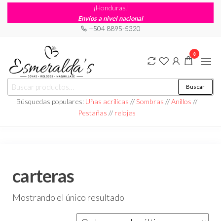
¡Honduras!
Envíos a nivel nacional
+504 8895-5320
0
Joyería
Joyería |
Buscar
Maquillaje
Esmeraldas
|
Búsquedas populares:
Uñas acrílicas
//
Sombras
//
Anillos
//
Relojería
Pestañas
//
relojes
carteras
Mostrando el único resultado