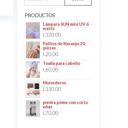
PRODUCTOS
Lámpara SUN mini UV 6
watts
L
120.00
Palitos de Naranjo 20
piezas
L
20.00
Toalla para cabello
L
60.00
Monederos
L
130.00
piedra póme con corta
uñas
L
70.00