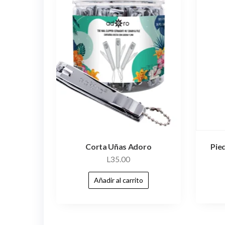
Pie
Corta Uñas Adoro
L
35.00
Añadir al carrito