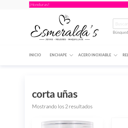
¡Honduras!
Búsqued
Joyería
Joyería |
Maquillaje
Esmeraldas
|
INICIO
ENCHAPE
ACERO INOXIABLE
RE
Relojería
corta uñas
Mostrando los 2 resultados