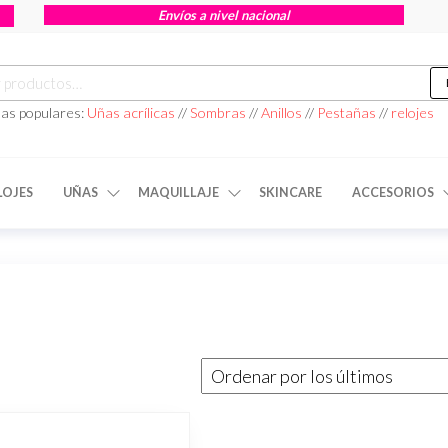
Envíos a nivel nacional
as populares:
Uñas acrílicas
//
Sombras
//
Anillos
//
Pestañas
//
relojes
LOJES
UÑAS
MAQUILLAJE
SKINCARE
ACCESORIOS