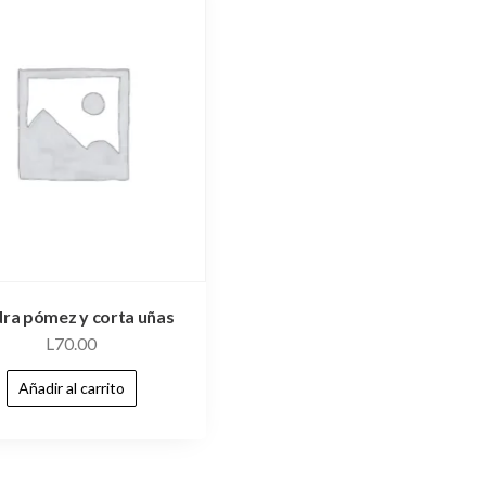
dra pómez y corta uñas
L
70.00
Añadir al carrito