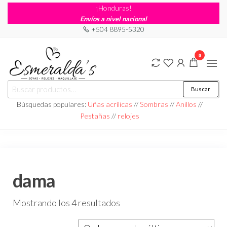
¡Honduras!
Envíos a nivel nacional
+504 8895-5320
0
Joyería
Joyería |
Buscar
Maquillaje
Esmeraldas
|
Búsquedas populares:
Uñas acrílicas
//
Sombras
//
Anillos
//
Relojería
Pestañas
//
relojes
dama
Mostrando los 4 resultados