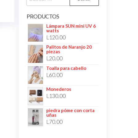
PRODUCTOS
Lámpara SUN mini UV 6
watts
L
120.00
Palitos de Naranjo 20
piezas
L
20.00
Toalla para cabello
L
60.00
Monederos
L
130.00
piedra póme con corta
uñas
L
70.00