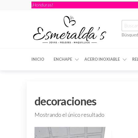
¡Honduras!
Búsqued
Joyería
Joyería |
Maquillaje
Esmeraldas
|
INICIO
ENCHAPE
ACERO INOXIABLE
RE
Relojería
decoraciones
Mostrando el único resultado