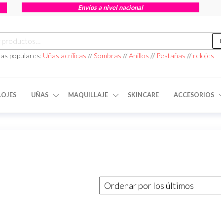
Envíos a nivel nacional
as populares:
Uñas acrílicas
//
Sombras
//
Anillos
//
Pestañas
//
relojes
LOJES
UÑAS
MAQUILLAJE
SKINCARE
ACCESORIOS