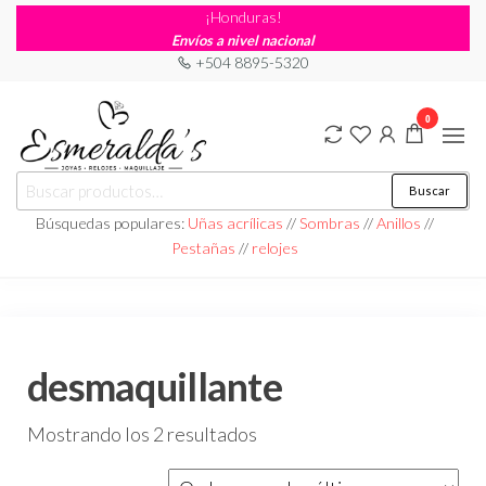
¡Honduras!
Envíos a nivel nacional
+504 8895-5320
0
Joyería
Joyería |
Buscar
Maquillaje
Esmeraldas
|
Búsquedas populares:
Uñas acrílicas
//
Sombras
//
Anillos
//
Relojería
Pestañas
//
relojes
desmaquillante
Mostrando los 2 resultados