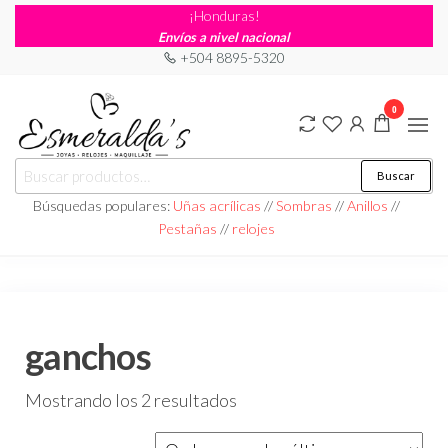
¡Honduras!
Envíos a nivel nacional
+504 8895-5320
0
Joyería
Joyería |
Buscar
Maquillaje
Esmeraldas
|
Búsquedas populares:
Uñas acrílicas
//
Sombras
//
Anillos
//
Relojería
Pestañas
//
relojes
ganchos
Mostrando los 2 resultados