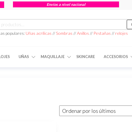
Envíos a nivel nacional
as populares:
Uñas acrílicas
//
Sombras
//
Anillos
//
Pestañas
//
relojes
LOJES
UÑAS
MAQUILLAJE
SKINCARE
ACCESORIOS