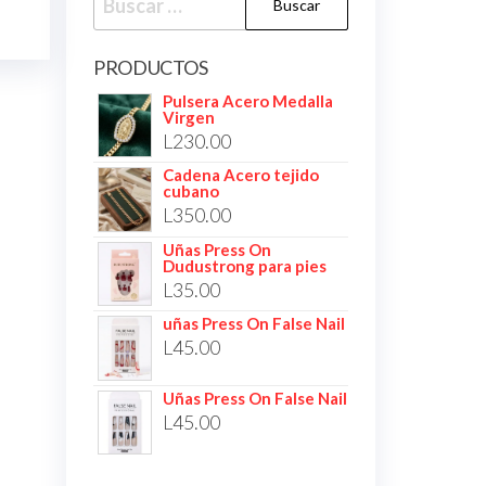
PRODUCTOS
Pulsera Acero Medalla
Virgen
L
230.00
Cadena Acero tejido
cubano
L
350.00
Uñas Press On
Dudustrong para pies
L
35.00
uñas Press On False Nail
L
45.00
Uñas Press On False Nail
L
45.00