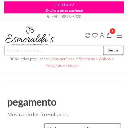
¡Honduras!
Envíos a nivel nacional
+504 8895-5320
0
Joyería
Joyería |
Buscar
Maquillaje
Esmeraldas
|
Búsquedas populares:
Uñas acrílicas
//
Sombras
//
Anillos
//
Relojería
Pestañas
//
relojes
pegamento
Mostrando los 5 resultados