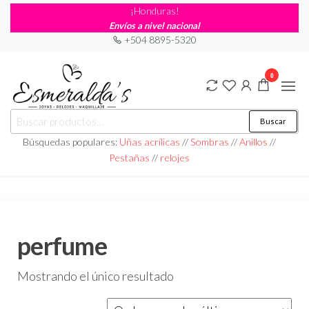
¡Honduras!
Envíos a nivel nacional
+504 8895-5320
0
Joyería
Joyería |
Buscar
Maquillaje
Esmeraldas
|
Búsquedas populares:
Uñas acrílicas
//
Sombras
//
Anillos
//
Relojería
Pestañas
//
relojes
perfume
Mostrando el único resultado