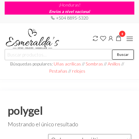
¡Honduras!
Envíos a nivel nacional
+504 8895-5320
0
Joyería
Joyería |
Buscar
Maquillaje
Esmeraldas
|
Búsquedas populares:
Uñas acrílicas
//
Sombras
//
Anillos
//
Relojería
Pestañas
//
relojes
polygel
Mostrando el único resultado