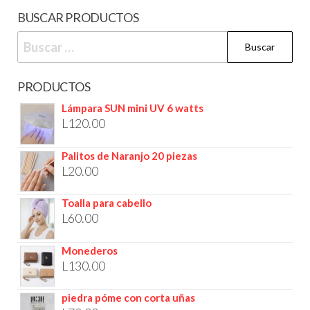
BUSCAR PRODUCTOS
PRODUCTOS
Lámpara SUN mini UV 6 watts
L
120.00
Palitos de Naranjo 20 piezas
L
20.00
Toalla para cabello
L
60.00
Monederos
L
130.00
piedra póme con corta uñas