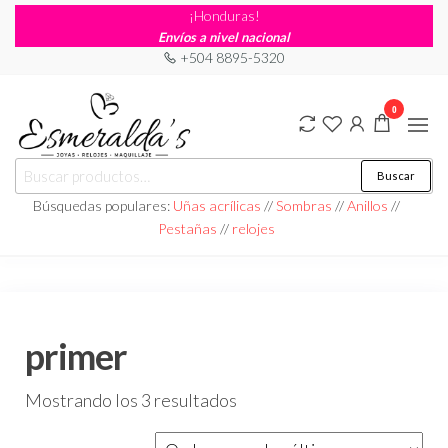
¡Honduras!
Envíos a nivel nacional
+504 8895-5320
0
Joyería
Joyería |
Buscar
Maquillaje
Esmeraldas
|
Búsquedas populares:
Uñas acrílicas
//
Sombras
//
Anillos
//
Relojería
Pestañas
//
relojes
primer
Mostrando los 3 resultados