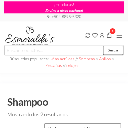
¡Honduras!
Envíos a nivel nacional
+504 8895-5320
0
Joyería
Joyería |
Buscar
Maquillaje
Esmeraldas
|
Búsquedas populares:
Uñas acrílicas
//
Sombras
//
Anillos
//
Relojería
Pestañas
//
relojes
Shampoo
Mostrando los 2 resultados