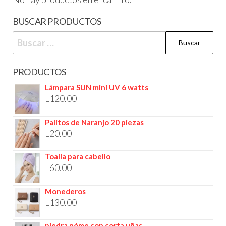
BUSCAR PRODUCTOS
PRODUCTOS
Lámpara SUN mini UV 6 watts
L
120.00
Palitos de Naranjo 20 piezas
L
20.00
Toalla para cabello
L
60.00
Monederos
L
130.00
piedra póme con corta uñas