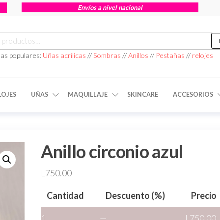
Envíos a nivel nacional
as populares:
Uñas acrílicas
//
Sombras
//
Anillos
//
Pestañas
//
relojes
LOJES
UÑAS
MAQUILLAJE
SKINCARE
ACCESORIOS
Anillo circonio azul
L
750.00
Cantidad
Descuento (%)
Precio
1
—
L
750.00