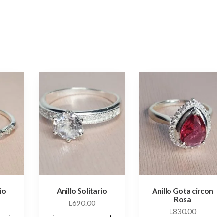
io
Anillo Solitario
Anillo Gota circon
Rosa
L
690.00
L
830.00