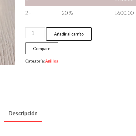
2+
20 %
L
600.00
Añadir al carrito
Compare
Categoría:
Anillos
Descripción