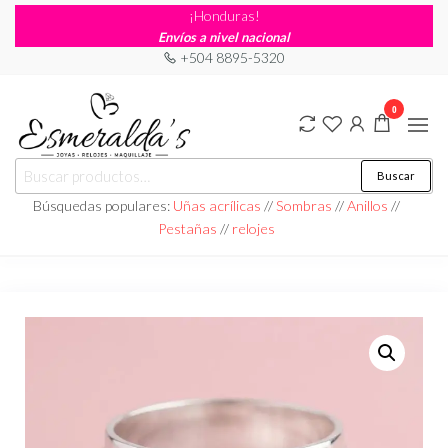
¡Honduras!
Envíos a nivel nacional
+504 8895-5320
0
Joyería
Joyería |
Buscar
Maquillaje
Esmeraldas
|
Búsquedas populares:
Uñas acrílicas
//
Sombras
//
Anillos
//
Relojería
Pestañas
//
relojes