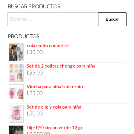
BUSCAR PRODUCTOS
PRODUCTOS
cola moño coquette
L
35.00
Set de 2 colitas chongo para niña
L
25.00
Vincha para niña Unicornio
L
25.00
Set de clip y cola para niña
L
30.00
Dije P/O circón verde 12 gr
L
3,500.00