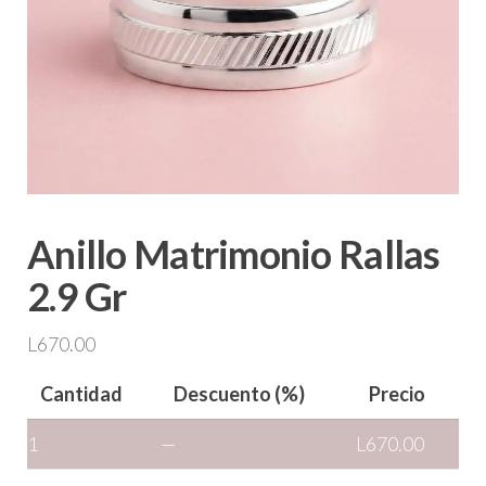
Anillo Matrimonio Rallas
2.9 Gr
L
670.00
Cantidad
Descuento (%)
Precio
1
—
L
670.00