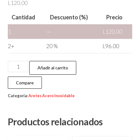
L
120.00
Cantidad
Descuento (%)
Precio
1
—
L
120.00
2+
20 %
L
96.00
Añadir al carrito
Compare
Categoría:
Aretes Acero Inoxidable
Productos relacionados