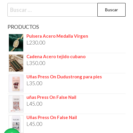
PRODUCTOS
Pulsera Acero Medalla Virgen
L
230.00
Cadena Acero tejido cubano
L
350.00
Uñas Press On Dudustrong para pies
L
35.00
uñas Press On False Nail
L
45.00
Uñas Press On False Nail
L
45.00