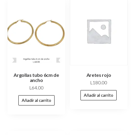
Aretes rojo
Argollas tubo 6cm de
ancho
L
180.00
L
64.00
Añadir al carrito
Añadir al carrito