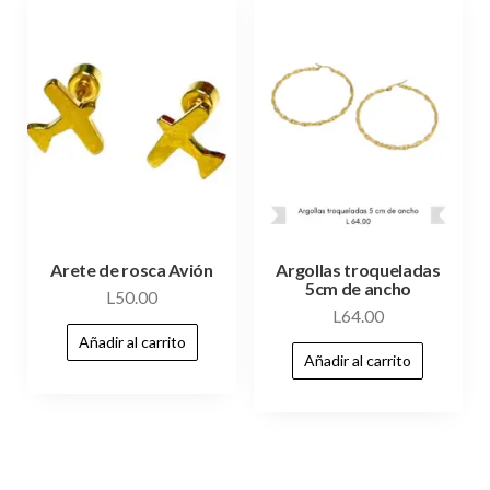
Arete de rosca Avión
Argollas troqueladas
5cm de ancho
L
50.00
L
64.00
Añadir al carrito
Añadir al carrito