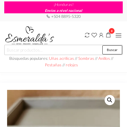
¡Honduras!
Envíos a nivel nacional
+504 8895-5320
0
Joyería
Joyería |
Buscar
Maquillaje
Esmeraldas
|
Búsquedas populares:
Uñas acrílicas
//
Sombras
//
Anillos
//
Relojería
Pestañas
//
relojes