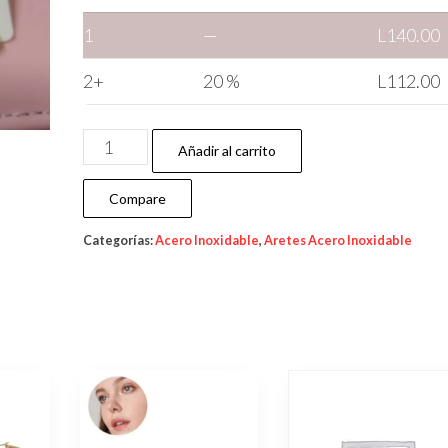
1
—
L
140.00
2+
20 %
L
112.00
Añadir al carrito
Compare
Categorías:
Acero Inoxidable
,
Aretes Acero Inoxidable