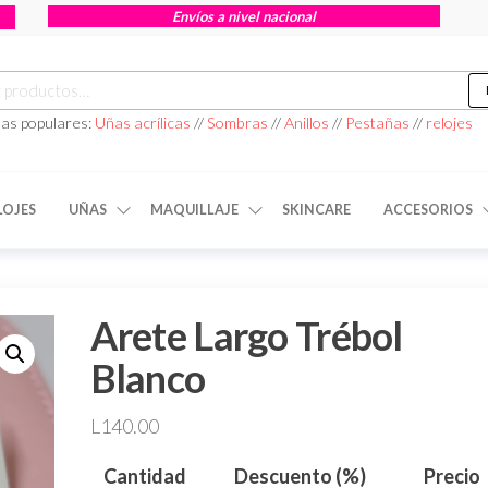
Envíos a nivel nacional
as populares:
Uñas acrílicas
//
Sombras
//
Anillos
//
Pestañas
//
relojes
LOJES
UÑAS
MAQUILLAJE
SKINCARE
ACCESORIOS
Arete Largo Trébol
Blanco
L
140.00
Cantidad
Descuento (%)
Precio