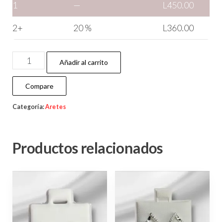
1
—
L
450.00
2+
20 %
L
360.00
Añadir al carrito
Compare
Categoría:
Aretes
Productos relacionados