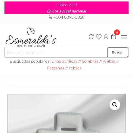
¡Honduras!
Envíos a nivel nacional
+504 8895-5320
0
Joyería
Joyería |
Buscar
Maquillaje
Esmeraldas
|
Búsquedas populares:
Uñas acrílicas
//
Sombras
//
Anillos
//
Relojería
Pestañas
//
relojes