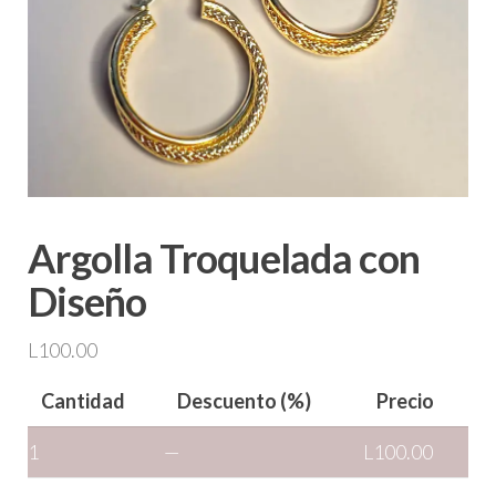
Argolla Troquelada con
Diseño
L
100.00
Cantidad
Descuento (%)
Precio
1
—
L
100.00