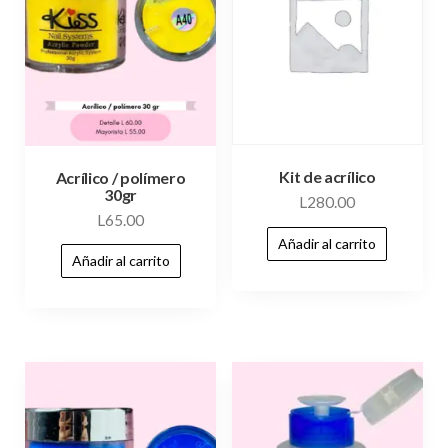
Kit de acrílico
Acrílico / polímero
30gr
L
280.00
L
65.00
Añadir al carrito
Añadir al carrito