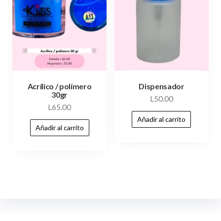
Acrílico / polímero
Dispensador
30gr
L
50.00
L
65.00
Añadir al carrito
Añadir al carrito