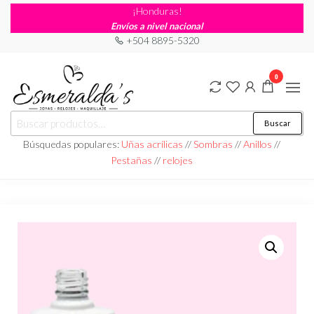
¡Honduras!
Envíos a nivel nacional
+504 8895-5320
0
Joyería
Joyería |
Buscar
Maquillaje
Esmeraldas
|
Búsquedas populares:
Uñas acrílicas
//
Sombras
//
Anillos
//
Relojería
Pestañas
//
relojes