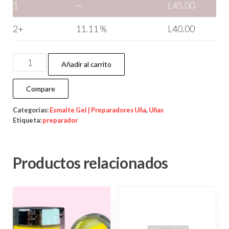
1
—
L
45.00
2+
11.11 %
L
40.00
Añadir al carrito
Compare
Categorías:
Esmalte Gel | Preparadores Uña
,
Uñas
Etiqueta:
preparador
Productos relacionados