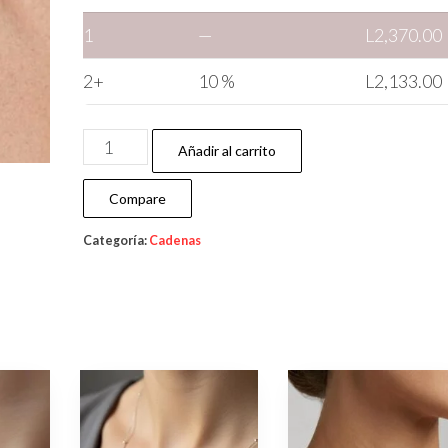
1
—
L
2,370.00
2+
10 %
L
2,133.00
Añadir al carrito
Compare
Categoría:
Cadenas