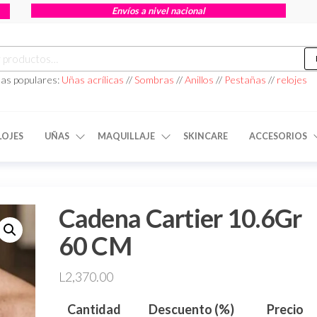
Envíos a nivel nacional
as populares:
Uñas acrílicas
//
Sombras
//
Anillos
//
Pestañas
//
relojes
LOJES
UÑAS
MAQUILLAJE
SKINCARE
ACCESORIOS
Cadena Cartier 10.6Gr
60 CM
L
2,370.00
Cantidad
Descuento (%)
Precio