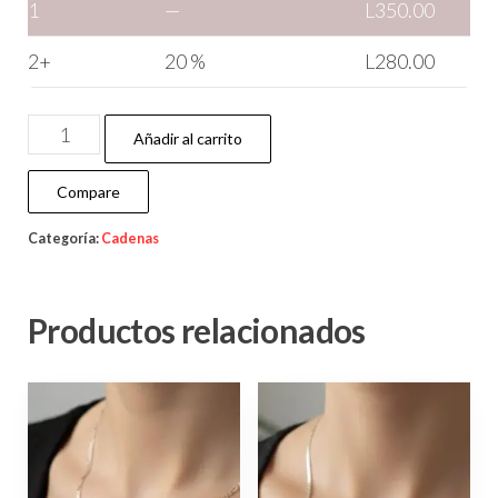
1
—
L
350.00
2+
20 %
L
280.00
Añadir al carrito
Compare
Categoría:
Cadenas
Productos relacionados