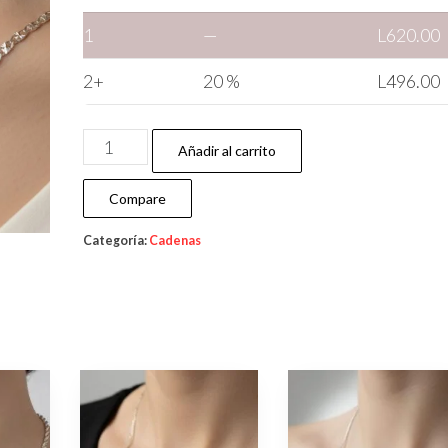
1
—
L
620.00
2+
20 %
L
496.00
Añadir al carrito
Compare
Categoría:
Cadenas