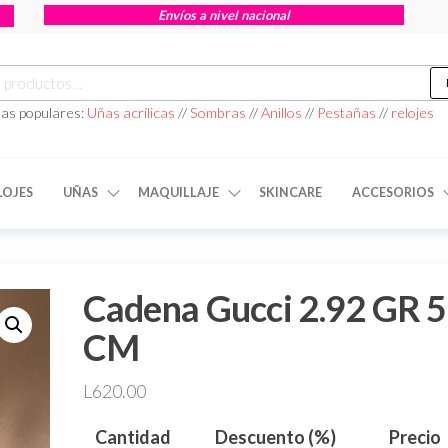
Envíos a nivel nacional
as populares:
Uñas acrílicas
//
Sombras
//
Anillos
//
Pestañas
//
relojes
LOJES
UÑAS
MAQUILLAJE
SKINCARE
ACCESORIOS
Cadena Gucci 2.92 GR 
CM
L
620.00
Cantidad
Descuento (%)
Precio