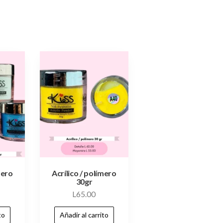
mero
Acrílico / polímero
30gr
L
65.00
to
Añadir al carrito