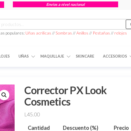
Envíos a nivel nacional
as populares:
Uñas acrílicas
//
Sombras
//
Anillos
//
Pestañas
//
relojes
LOJES
UÑAS
MAQUILLAJE
SKINCARE
ACCESORIOS
Corrector PX Look
Cosmetics
L
45.00
Cantidad
Descuento (%)
Precio