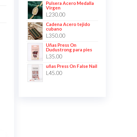
Pulsera Acero Medalla
Virgen
L
230.00
Cadena Acero tejido
cubano
L
350.00
Uñas Press On
Dudustrong para pies
L
35.00
uñas Press On False Nail
L
45.00