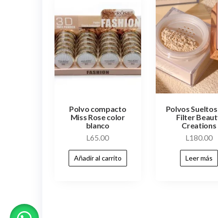
Polvo compacto
Polvos Sueltos
Miss Rose color
Filter Beau
blanco
Creations
L
65.00
L
180.00
Añadir al carrito
Leer más