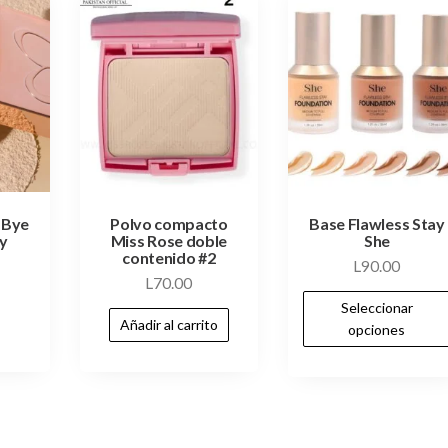
 Bye
Polvo compacto
Base Flawless Stay
ty
Miss Rose doble
She
contenido #2
L
90.00
L
70.00
Seleccionar
Añadir al carrito
opciones