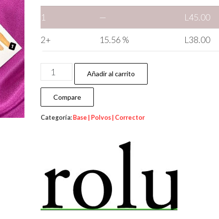
1
—
L
45.00
2+
15.56 %
L
38.00
Añadir al carrito
Compare
Categoría:
Base | Polvos | Corrector