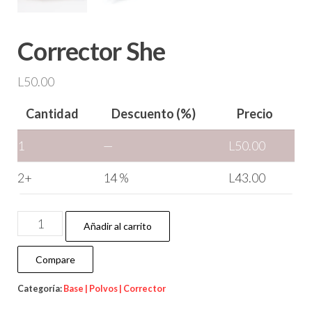
Corrector She
L
50.00
Cantidad
Descuento (%)
Precio
1
—
L
50.00
2+
14 %
L
43.00
Añadir al carrito
Compare
Categoría:
Base | Polvos | Corrector