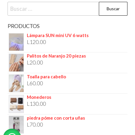
PRODUCTOS
Lámpara SUN mini UV 6 watts
L
120.00
Palitos de Naranjo 20 piezas
L
20.00
Toalla para cabello
L
60.00
Monederos
L
130.00
piedra póme con corta uñas
L
70.00