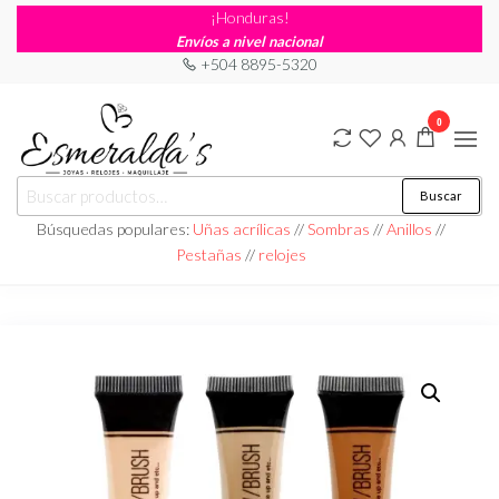
¡Honduras!
Envíos a nivel nacional
+504 8895-5320
0
Joyería
Joyería |
Buscar
Maquillaje
Esmeraldas
|
Búsquedas populares:
Uñas acrílicas
//
Sombras
//
Anillos
//
Relojería
Pestañas
//
relojes