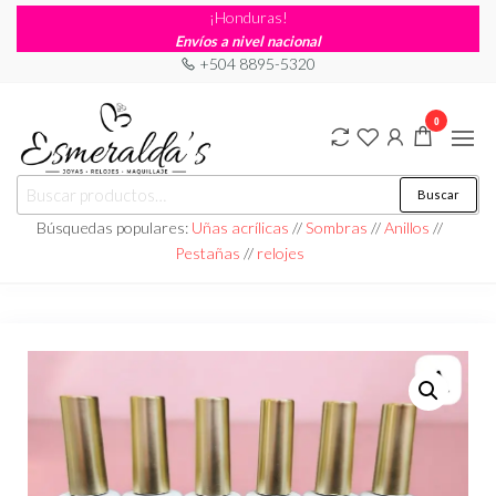
¡Honduras!
Envíos a nivel nacional
+504 8895-5320
0
Joyería
Joyería |
Buscar
Maquillaje
Esmeraldas
|
Búsquedas populares:
Uñas acrílicas
//
Sombras
//
Anillos
//
Relojería
Pestañas
//
relojes