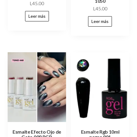
1050
L
45.00
L
45.00
Leer más
Leer más
Esmalte Efecto Ojo de
Esmalte Rgb 10ml
Gato 008 RGB
negro 801