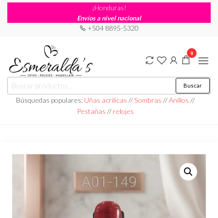
¡Honduras!
Envíos a nivel nacional
+504 8895-5320
0
Joyería
Joyería |
Buscar
Maquillaje
Esmeraldas
|
Búsquedas populares:
Uñas acrílicas
//
Sombras
//
Anillos
//
Relojería
Pestañas
//
relojes