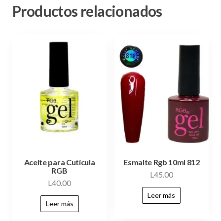
Productos relacionados
Aceite para Cutícula
Esmalte Rgb 10ml 812
RGB
L
45.00
L
40.00
Leer más
Leer más