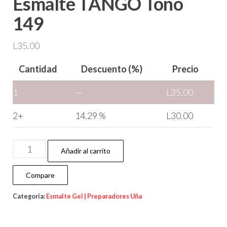
Esmalte TANGO Tono
149
L
35.00
Cantidad
Descuento (%)
Precio
1
—
L
35.00
2+
14.29 %
L
30.00
Añadir al carrito
Compare
Categoría:
Esmalte Gel | Preparadores Uña