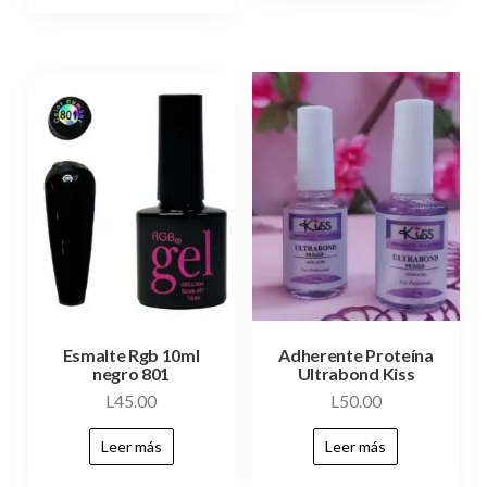
Esmalte Rgb 10ml
Adherente Proteína
negro 801
Ultrabond Kiss
L
45.00
L
50.00
Leer más
Leer más