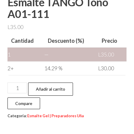
Esmalte TANGO Tono
A01-111
L
35.00
Cantidad
Descuento (%)
Precio
1
—
L
35.00
2+
14.29 %
L
30.00
Añadir al carrito
Compare
Categoría:
Esmalte Gel | Preparadores Uña