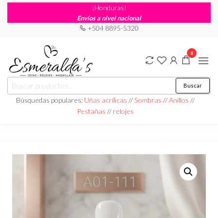
¡Honduras!
Envíos a nivel nacional
+504 8895-5320
0
Joyería
Joyería |
Buscar
Maquillaje
Esmeraldas
|
Búsquedas populares:
Uñas acrílicas
//
Sombras
//
Anillos
//
Relojería
Pestañas
//
relojes