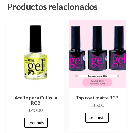
Productos relacionados
Aceite para Cutícula
Top coat matte RGB
RGB
L
45.00
L
40.00
Leer más
Leer más