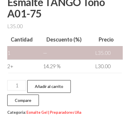
Esmalte TANGO Tono
A01-75
L
35.00
Cantidad
Descuento (%)
Precio
1
—
L
35.00
2+
14.29 %
L
30.00
Añadir al carrito
Compare
Categoría:
Esmalte Gel | Preparadores Uña