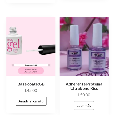
Base coat RGB
Adherente Proteína
Ultrabond Kiss
L
45.00
L
50.00
Añadir al carrito
Leer más