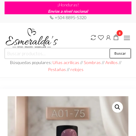
¡Honduras!
Envíos a nivel nacional
+504 8895-5320
0
Joyería
Joyería |
Buscar
Maquillaje
Esmeraldas
|
Búsquedas populares:
Uñas acrílicas
//
Sombras
//
Anillos
//
Relojería
Pestañas
//
relojes