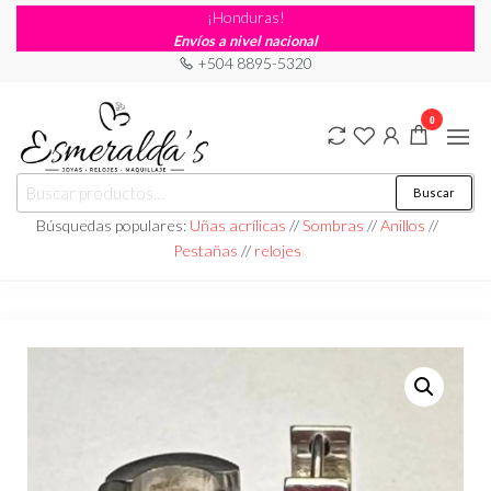
¡Honduras!
Envíos a nivel nacional
+504 8895-5320
0
Joyería
Joyería |
Buscar
Maquillaje
Esmeraldas
|
Búsquedas populares:
Uñas acrílicas
//
Sombras
//
Anillos
//
Relojería
Pestañas
//
relojes