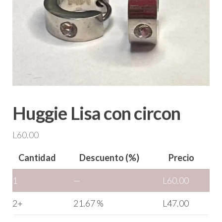
Huggie Lisa con circon
L
60.00
Cantidad
Descuento (%)
Precio
1
—
L
60.00
2+
21.67 %
L
47.00