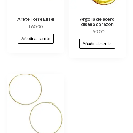
Arete Torre Eiffel
Argolla de acero
diseño corazón
L
60.00
L
50.00
Añadir al carrito
Añadir al carrito