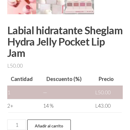
Labial hidratante Sheglam
Hydra Jelly Pocket Lip
Jam
L
50.00
Cantidad
Descuento (%)
Precio
1
—
L
50.00
2+
14 %
L
43.00
Añadir al carrito