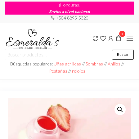
¡Honduras!
Envíos a nivel nacional
+504 8895-5320
0
Joyería
Joyería |
Buscar
Maquillaje
Esmeraldas
|
Búsquedas populares:
Uñas acrílicas
//
Sombras
//
Anillos
//
Relojería
Pestañas
//
relojes