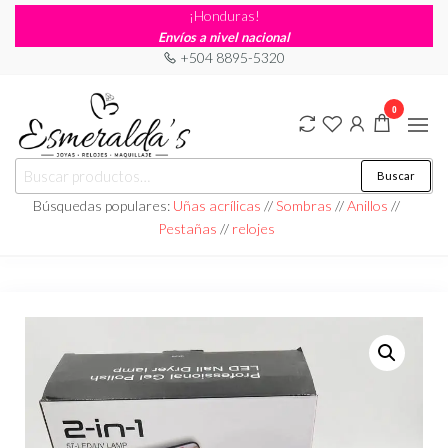
¡Honduras!
Envíos a nivel nacional
+504 8895-5320
0
Joyería
Joyería |
Buscar
Maquillaje
Esmeraldas
|
Búsquedas populares:
Uñas acrílicas
//
Sombras
//
Anillos
//
Relojería
Pestañas
//
relojes