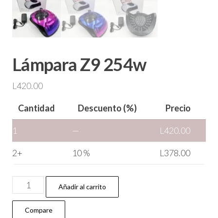
Lámpara Z9 254w
L
420.00
Cantidad
Descuento (%)
Precio
1
—
L
420.00
2+
10 %
L
378.00
Añadir al carrito
Compare