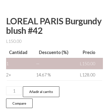
LOREAL PARIS Burgundy
blush #42
L
150.00
Cantidad
Descuento (%)
Precio
1
—
L
150.00
2+
14.67 %
L
128.00
Añadir al carrito
Compare