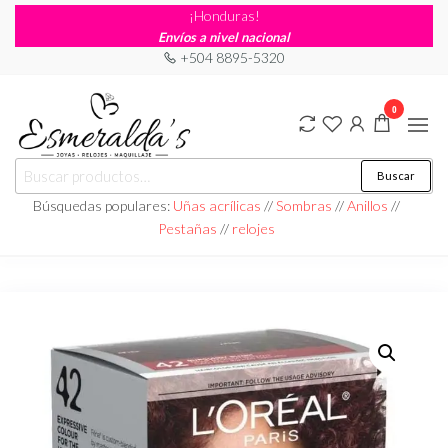
¡Honduras!
Envíos a nivel nacional
+504 8895-5320
0
Joyería
Joyería |
Buscar
Maquillaje
Esmeraldas
|
Búsquedas populares:
Uñas acrílicas
//
Sombras
//
Anillos
//
Relojería
Pestañas
//
relojes