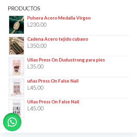
PRODUCTOS
Pulsera Acero Medalla Virgen
L
230.00
Cadena Acero tejido cubano
L
350.00
Uñas Press On Dudustrong para pies
L
35.00
uñas Press On False Nail
L
45.00
Uñas Press On False Nail
L
45.00