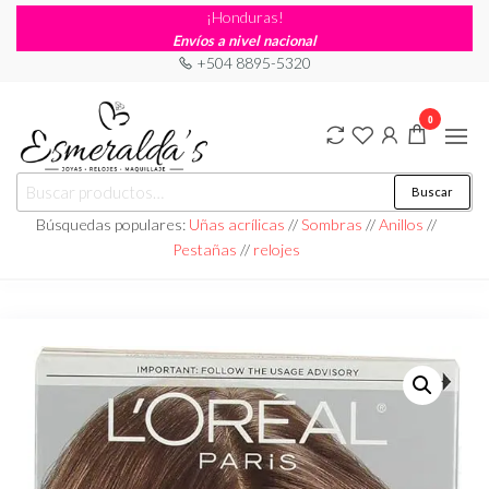
¡Honduras!
Envíos a nivel nacional
+504 8895-5320
0
Joyería
Joyería |
Buscar
Maquillaje
Esmeraldas
|
Búsquedas populares:
Uñas acrílicas
//
Sombras
//
Anillos
//
Relojería
Pestañas
//
relojes