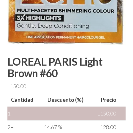
LOREAL PARIS Light
Brown #60
L
150.00
Cantidad
Descuento (%)
Precio
1
—
L
150.00
2+
14.67 %
L
128.00