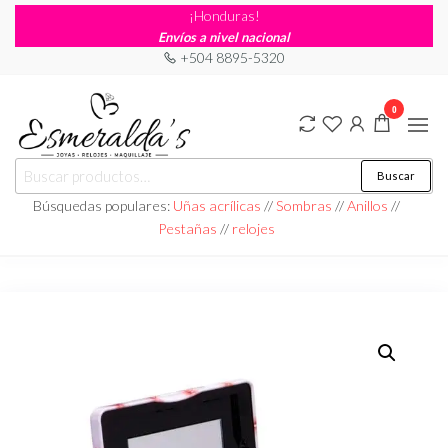
¡Honduras!
Envíos a nivel nacional
+504 8895-5320
0
Joyería
Joyería |
Buscar
Maquillaje
Esmeraldas
|
Búsquedas populares:
Uñas acrílicas
//
Sombras
//
Anillos
//
Relojería
Pestañas
//
relojes