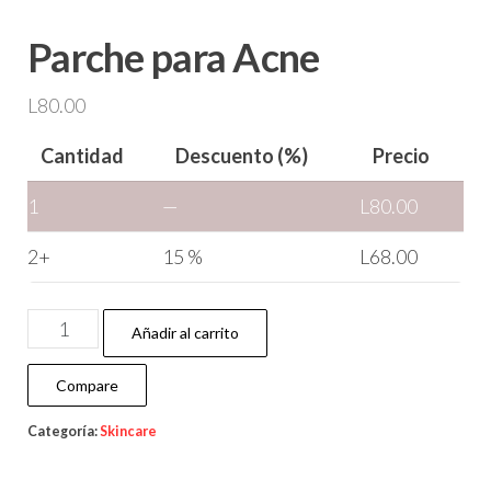
Parche para Acne
L
80.00
Cantidad
Descuento (%)
Precio
1
—
L
80.00
2+
15 %
L
68.00
Añadir al carrito
Compare
Categoría:
Skincare