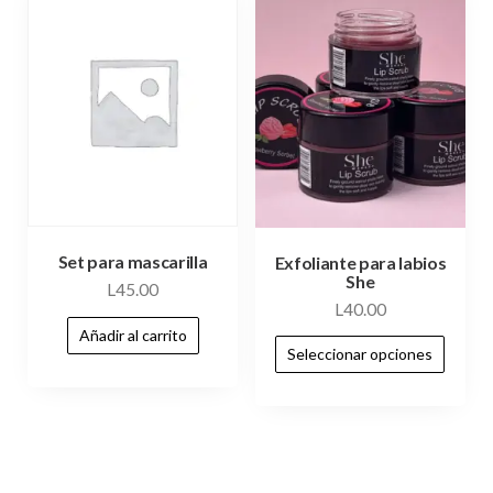
Set para mascarilla
Exfoliante para labios
She
L
45.00
L
40.00
Añadir al carrito
Seleccionar opciones