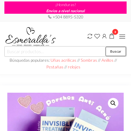
¡Honduras!
Envíos a nivel nacional
+504 8895-5320
0
Joyería
Joyería |
Buscar
Maquillaje
Esmeraldas
|
Búsquedas populares:
Uñas acrílicas
//
Sombras
//
Anillos
//
Relojería
Pestañas
//
relojes