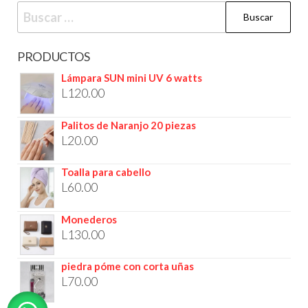
PRODUCTOS
Lámpara SUN mini UV 6 watts
L
120.00
Palitos de Naranjo 20 piezas
L
20.00
Toalla para cabello
L
60.00
Monederos
L
130.00
piedra póme con corta uñas
L
70.00