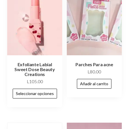
Exfoliante Labial
Parches Para acne
Sweet Dose Beauty
L
80.00
Creations
L
105.00
Añadir al carrito
Seleccionar opciones