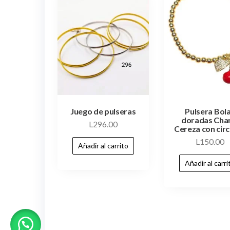
Juego de pulseras
Pulsera Bol
doradas Cha
L
296.00
Cereza con cir
L
150.00
Añadir al carrito
Añadir al carri