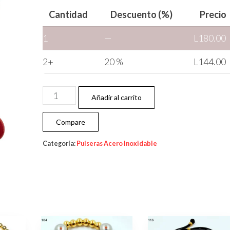
Cantidad
Descuento (%)
Precio
1
—
L
180.00
2+
20 %
L
144.00
Añadir al carrito
Compare
Categoría:
Pulseras Acero Inoxidable