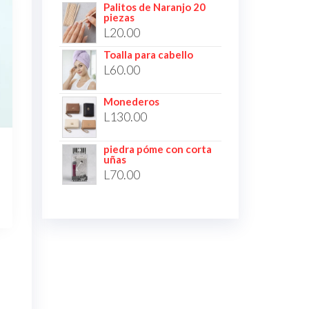
Palitos de Naranjo 20
piezas
L
20.00
Toalla para cabello
L
60.00
Monederos
L
130.00
piedra póme con corta
uñas
L
70.00