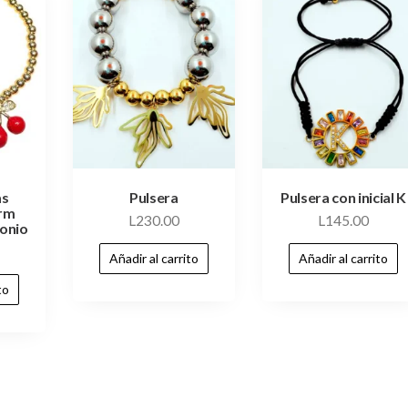
as
Pulsera
Pulsera con inicial K
rm
L
230.00
L
145.00
conio
Añadir al carrito
Añadir al carrito
to