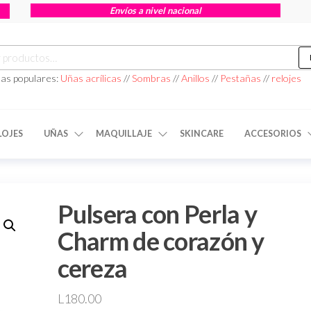
Envíos a nivel nacional
as populares:
Uñas acrílicas
//
Sombras
//
Anillos
//
Pestañas
//
relojes
LOJES
UÑAS
MAQUILLAJE
SKINCARE
ACCESORIOS
Pulsera con Perla y
Charm de corazón y
cereza
L
180.00