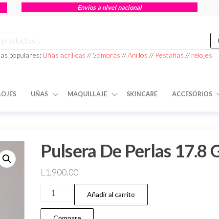
Envíos a nivel nacional
as populares:
Uñas acrílicas
//
Sombras
//
Anillos
//
Pestañas
//
relojes
LOJES
UÑAS
MAQUILLAJE
SKINCARE
ACCESORIOS
Pulsera De Perlas 17.8 
L
1,900.00
Añadir al carrito
Compare