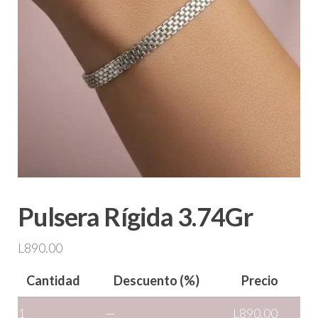
Pulsera Rígida 3.74Gr
L
890.00
Cantidad
Descuento (%)
Precio
1
—
L
890.00