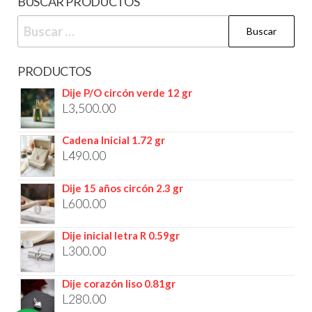
BUSCAR PRODUCTOS
PRODUCTOS
Dije P/O circón verde 12 gr
L
3,500.00
Cadena Inicial 1.72 gr
L
490.00
Dije 15 años circón 2.3 gr
L
600.00
Dije inicial letra R 0.59gr
L
300.00
Dije corazón liso 0.81gr
L
280.00