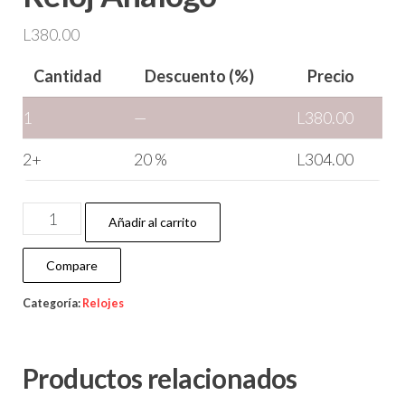
L
380.00
Cantidad
Descuento (%)
Precio
1
—
L
380.00
2+
20 %
L
304.00
Añadir al carrito
Compare
Categoría:
Relojes
Productos relacionados