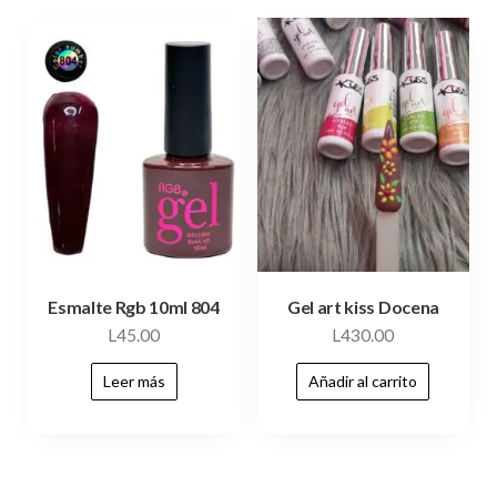
Esmalte Rgb 10ml 804
Gel art kiss Docena
L
45.00
L
430.00
Leer más
Añadir al carrito