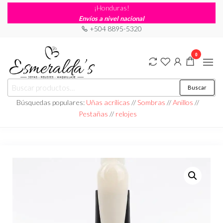
¡Honduras!
Envíos a nivel nacional
+504 8895-5320
0
Joyería
Joyería |
Buscar
Maquillaje
Esmeraldas
|
Búsquedas populares:
Uñas acrílicas
//
Sombras
//
Anillos
//
Relojería
Pestañas
//
relojes