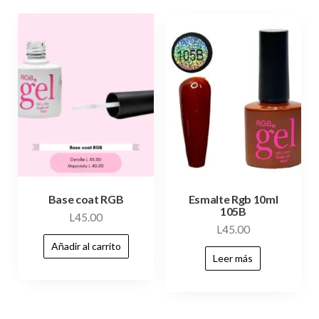
Base coat RGB
Esmalte Rgb 10ml
105B
L
45.00
L
45.00
Añadir al carrito
Leer más