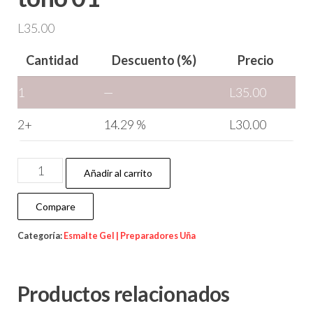
L
35.00
Cantidad
Descuento (%)
Precio
1
—
L
35.00
2+
14.29 %
L
30.00
Añadir al carrito
Compare
Categoría:
Esmalte Gel | Preparadores Uña
Productos relacionados